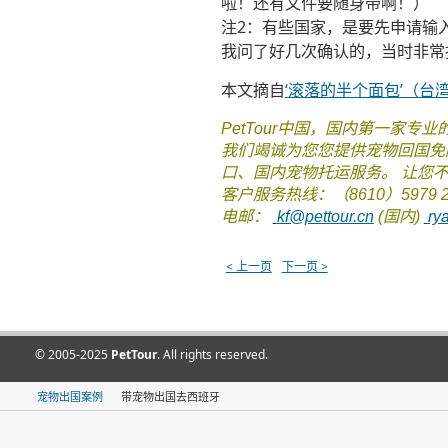
啦！还有文件要随身带啊！）
注2：有些国家，是要先申请输
我问了好几次确认的，当时非常
本文摘自
‘滚落的半个面包’（台
PetTour中国，国内第一家
我们竭诚为您您提供宠物回国免
口、国内宠物托运服务。 让您
客户服务热线：（8610）5979 2
电邮：
kf@pettour.cn
(国内)
ry
< 上一页
下一页 >
© 2005-2025
PetTour
. All rights reserved.
宠物出国案例
带宠物出国去西班牙