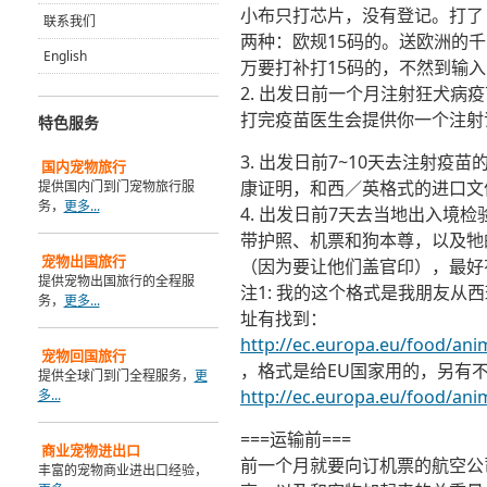
小布只打芯片，没有登记。打了
联系我们
两种：欧规15码的。送欧洲的千
English
万要打补打15码的，不然到输
2. 出发日前一个月注射狂犬病疫
打完疫苗医生会提供你一个注射
特色服务
3. 出发日前7~10天去注射
国内
宠物旅行
康证明，和西／英格式的进口文
提供国内门到门宠物旅行服
务，
更多...
4. 出发日前7天去当地出入境
带护照、机票和狗本尊，以及牠
宠物出国旅行
（因为要让他们盖官印），最好
提供宠物出国旅行的全程服
注1: 我的这个格式是我朋友从
务，
更多...
址有找到：
http://ec.europa.eu/food/ani
宠物回国旅行
，格式是给EU国家用的，另有
提供全球门到门全程服务，
更
http://ec.europa.eu/food/an
多...
===运输前===
商业宠物进出口
前一个月就要向订机票的航空公
丰富的宠物商业进出口经验，