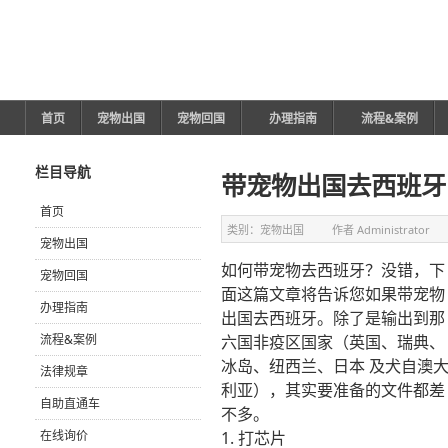
首页
宠物出国
宠物回国
办理指南
流程&案例
栏目导航
带宠物出国去西班牙
首页
类别：
宠物出国
作者
Administrator
宠物出国
如何带宠物去西班牙？没错，下
宠物回国
面这篇文章将告诉您如果带宠物
办理指南
出国去西班牙。除了是输出到那
流程&案例
六国非疫区国家（英国、瑞典、
冰岛、纽西兰、日本 及犬自澳
法律规章
利亚），其实要准备的文件都差
自助直通车
不多。
在线询价
1. 打芯片