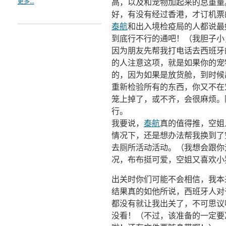
高，以及和宠物加起来的总重量
更多...
好，有没有经过香港，才订机票的
泰航
和出入境检疫局的人都说最
到底行不行的通吧！（我胆子小
因为朋友先帮我打电话去西班牙
的人注意这项，就是如果你的宠
的，因为如果是放货舱，到时候
重新检验所有的东西，你又不在
笼上掉了，或不齐，会很麻烦。
行。
我要说，
泰航
真的值得推，空姐
情况下，还是想办法帮我换到了
去厕所活动活动。（我想会跟你
况，布布挺可爱，空姐又喜欢小
出关时你们可能不会相信，我本
结果真的如他所说，西班牙人对
都没有就让我出关了，不可思议
没看！（不过，该准备的一定要