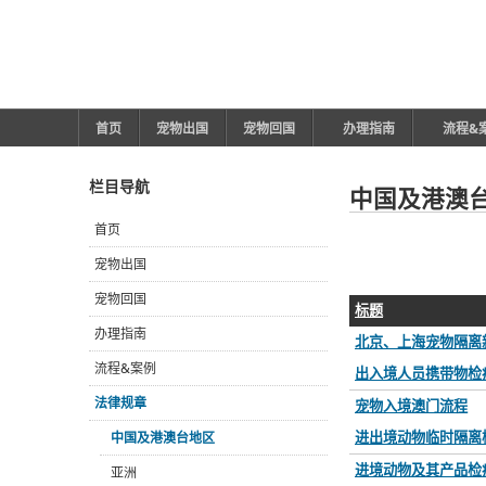
首页
宠物出国
宠物回国
办理指南
流程&
栏目导航
中国及港澳
首页
宠物出国
宠物回国
标题
办理指南
北京、上海宠物隔离新
流程&案例
出入境人员携带物检疫
法律规章
宠物入境澳门流程
进出境动物临时隔离
中国及港澳台地区
进境动物及其产品检
亚洲