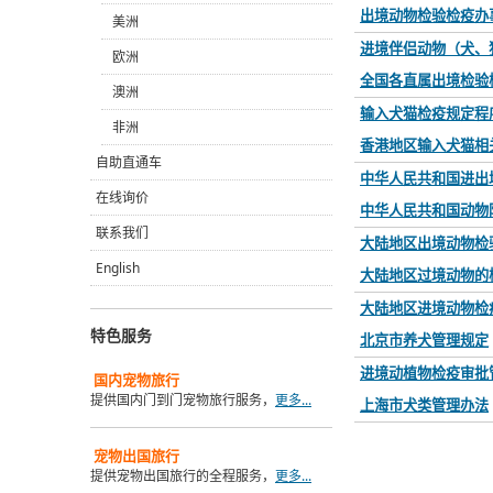
出境动物检验检疫办
美洲
进境伴侣动物（犬、
欧洲
全国各直属出境检验
澳洲
输入犬猫检疫规定程
非洲
香港地区输入犬猫相
自助直通车
中华人民共和国进出
在线询价
中华人民共和国动物
联系我们
大陆地区出境动物检
English
大陆地区过境动物的
大陆地区进境动物检
特色服务
北京市养犬管理规定
进境动植物检疫审批
国内
宠物旅行
提供国内门到门宠物旅行服务，
更多...
上海市犬类管理办法
宠物出国旅行
提供宠物出国旅行的全程服务，
更多...