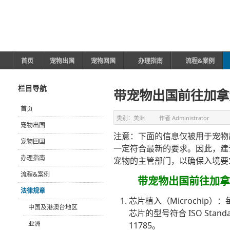
首页
宠物出国
宠物回国
办理指南
流程&案例
栏目导航
带宠物出国前往加拿
首页
类别：
美洲
作者
Administrator
宠物出国
注意：下面的信息仅被用于宠物
宠物回国
一定符合最新的要求。因此，建
办理指南
宠物的主管部门，以确保入境要求的
流程&案例
带宠物出国前往加拿
法律规章
芯片植入（Microchi
中国及港澳台地区
芯片的型号符合 ISO Standard 
亚洲
11785。