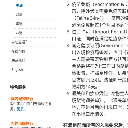
疫苗免疫（Vaccination 
美洲
苗，除外犬类需要免疫五联疫
欧洲
（Feline 3-in-1）
澳洲
必须免疫超过1个月且不到
进口许可（Import Pe
非洲
口证，同时在满足检疫条件
自助直通车
官方健康证明(Goverment He
在线询价
出入境检疫局签发，也叫《
主人需要带宠物到官方认可
联系我们
合格后将在7个工作日内拿
English
检报告、护照复印件、机票
官方健康证明。该证明一般
效期为14天。
特色服务
通关单和换单凭证: 宠物
国内
宠物旅行
境货物通关单》，此通关单
提供国内门到门宠物旅行服
地方不是最后的出境口岸，
务，
更多...
在出境口岸清关。
宠物出国旅行
在满足前面所有的入境要求后，